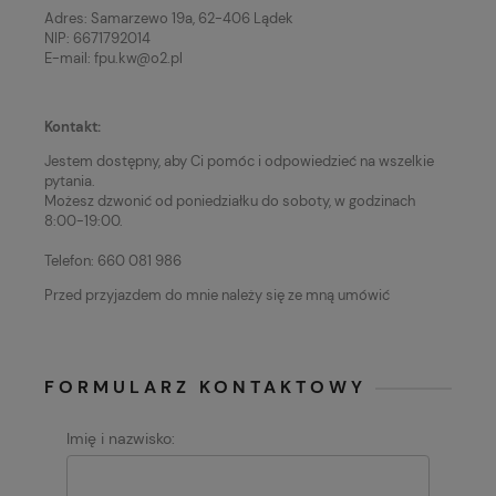
Adres:
Samarzewo 19a, 62-406 Lądek
NIP: 6671792014
E-mail: fpu.kw@o2.pl
Kontakt:
Jestem dostępny, aby Ci pomóc i odpowiedzieć na wszelkie
pytania.
Możesz dzwonić od poniedziałku do soboty, w godzinach
8:00-19:00.
Telefon: 660 081 986
Przed przyjazdem do mnie należy się ze mną umówić
FORMULARZ KONTAKTOWY
Imię i nazwisko: