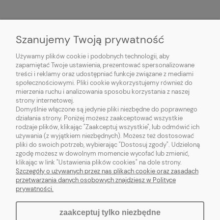
Szanujemy Twoją prywatność
Używamy plików cookie i podobnych technologii, aby
zapamiętać Twoje ustawienia, prezentować spersonalizowane
O NAS
treści i reklamy oraz udostępniać funkcje związane z mediami
społecznościowymi. Pliki cookie wykorzystujemy również do
mierzenia ruchu i analizowania sposobu korzystania z naszej
POMOC
strony internetowej.
Domyślnie włączone są jedynie pliki niezbędne do poprawnego
działania strony. Poniżej możesz zaakceptować wszystkie
MOJE KONTO
rodzaje plików, klikając "Zaakceptuj wszystkie", lub odmówić ich
używania (z wyjątkiem niezbędnych). Możesz też dostosować
pliki do swoich potrzeb, wybierając "Dostosuj zgody". Udzieloną
zgodę możesz w dowolnym momencie wycofać lub zmienić,
klikając w link "Ustawienia plików cookies" na dole strony.
pokaż pełną wersję strony
Szczegóły o używanych przez nas plikach cookie oraz zasadach
przetwarzania danych osobowych znajdziesz w Polityce
prywatności.
Sklep internetowy Shoper.pl
zaakceptuj tylko niezbędne