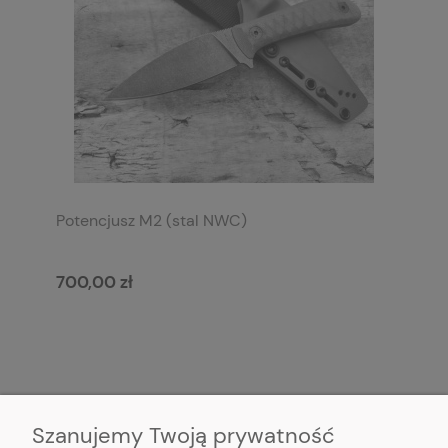
Potencjusz M2 (stal NWC)
700,00 zł
Szanujemy Twoją prywatność