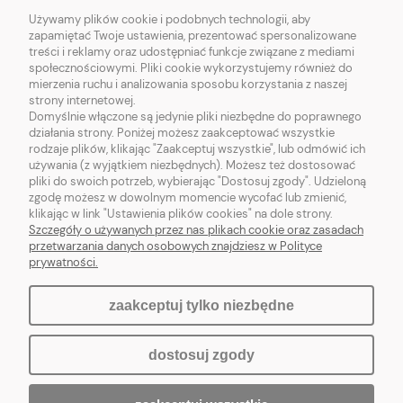
Używamy plików cookie i podobnych technologii, aby
zapamiętać Twoje ustawienia, prezentować spersonalizowane
O NAS
treści i reklamy oraz udostępniać funkcje związane z mediami
społecznościowymi. Pliki cookie wykorzystujemy również do
mierzenia ruchu i analizowania sposobu korzystania z naszej
POMOC
strony internetowej.
Domyślnie włączone są jedynie pliki niezbędne do poprawnego
działania strony. Poniżej możesz zaakceptować wszystkie
MOJE KONTO
rodzaje plików, klikając "Zaakceptuj wszystkie", lub odmówić ich
używania (z wyjątkiem niezbędnych). Możesz też dostosować
pliki do swoich potrzeb, wybierając "Dostosuj zgody". Udzieloną
zgodę możesz w dowolnym momencie wycofać lub zmienić,
klikając w link "Ustawienia plików cookies" na dole strony.
pokaż pełną wersję strony
Szczegóły o używanych przez nas plikach cookie oraz zasadach
przetwarzania danych osobowych znajdziesz w Polityce
prywatności.
Sklep internetowy Shoper.pl
zaakceptuj tylko niezbędne
dostosuj zgody